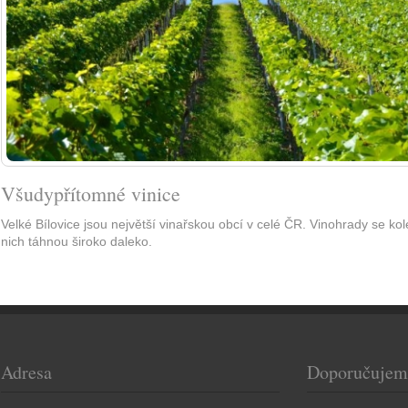
Všudypřítomné vinice
Velké Bílovice jsou největší vinařskou obcí v celé ČR. Vinohrady se ko
nich táhnou široko daleko.
Adresa
Doporučujem