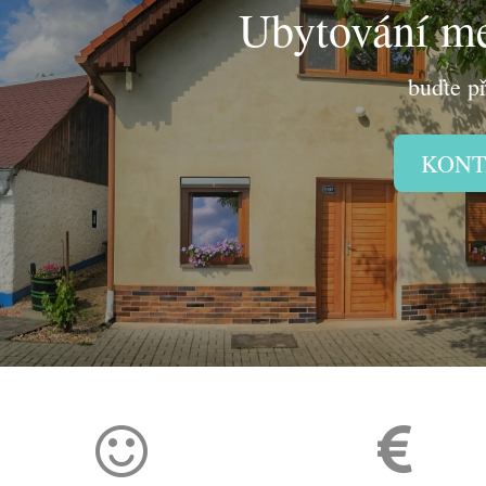
Ubytování me
buďte p
KONT