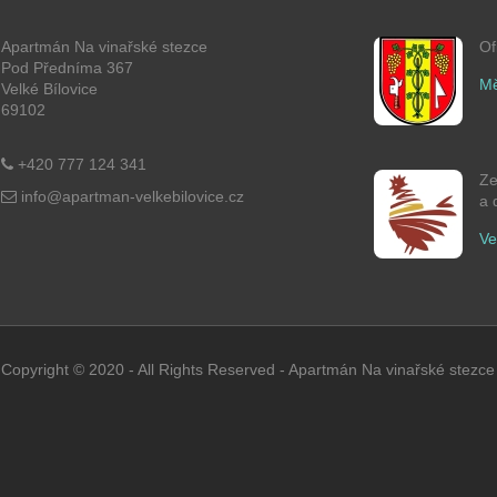
Apartmán Na vinařské stezce
Of
Pod Předníma 367
Mě
Velké Bílovice
69102
+420 777 124 341
Ze
info@apartman-velkebilovice.cz
a 
Ve
Copyright © 2020 - All Rights Reserved -
Apartmán Na vinařské stezce